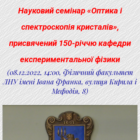
Науковий семінар «Оптика і
спектроскопія кристалів»,
присвячений 150-річчю кафедри
експериментальної фізики
(08.12.2022, 14:00, Фізичний факультет
ЛНУ імені Івана Франка, вулиця Кирила і
Мефодія, 8)